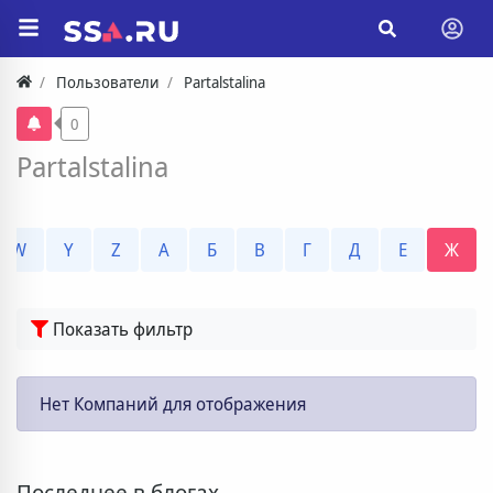
Пользователи
Partalstalina
0
Partalstalina
W
Y
Z
А
Б
В
Г
Д
Е
Ж
Показать фильтр
Нет Компаний для отображения
Последнее в блогах