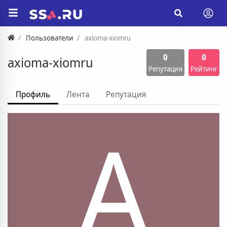
Пользователи
axioma-xiomru
0
0
axioma-xiomru
Репутация
Рейтинг
Профиль
Лента
Репутация
A