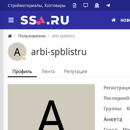
Стройматериалы, Хозтовары
НОВ
Пользователи
arbi-spblistru
A
arbi-spblistru
Профиль
Лента
Репутация
A
Регистраци
Последний 
Группы:
К
Анкета
Город:
Мо