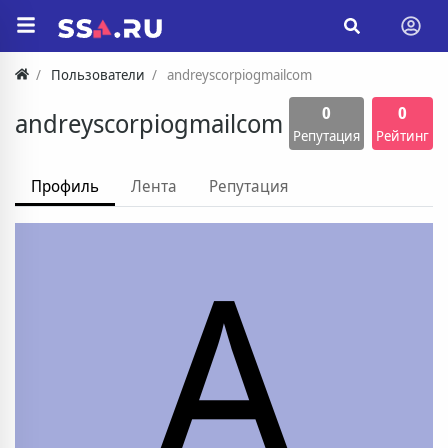
Пользователи
andreyscorpiogmailcom
0
0
andreyscorpiogmailcom
Репутация
Рейтинг
Профиль
Лента
Репутация
A