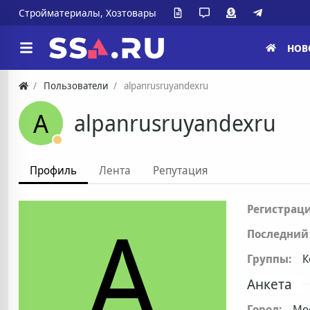
Стройматериалы, Хозтовары
НОВ
Пользователи
alpanrusruyandexru
A
alpanrusruyandexru
Профиль
Лента
Репутация
A
Регистраци
Последний 
Группы:
К
Анкета
Город:
Мо