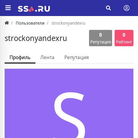
Пользователи
strockonyandexru
0
0
strockonyandexru
Репутация
Рейтинг
Профиль
Лента
Репутация
S