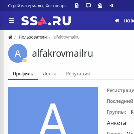
Стройматериалы, Хозтовары
НОВ
Пользователи
alfakrovmailru
A
alfakrovmailru
Профиль
Лента
Репутация
A
Регистраци
Последний 
Группы:
К
Анкета
Город:
Мо