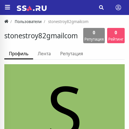
Пользователи
stonestroy82gmailcom
0
0
stonestroy82gmailcom
Репутация
Рейтинг
Профиль
Лента
Репутация
S