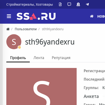
Стройматериалы, Хозтовары
НОВ
Пользователи
sth96yandexru
S
sth96yandexru
Профиль
Лента
Репутация
S
Регистраци
Последний 
Группы:
К
Анкета
Город:
Мо