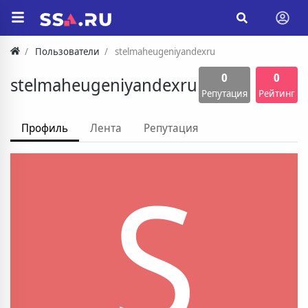
Пользователи
stelmaheugeniyandexru
0
0
stelmaheugeniyandexru
Репутация
Рейтинг
Профиль
Лента
Репутация
S