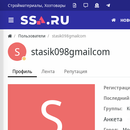
Стройматериалы, Хозтовары
НОВ
Пользователи
stasik098gmailcom
S
stasik098gmailcom
Профиль
Лента
Репутация
S
Регистраци
Последний 
Группы:
К
Анкета
Город:
Мо