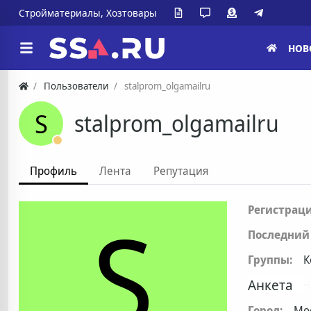
Стройматериалы, Хозтовары
НОВ
Пользователи
stalprom_olgamailru
S
stalprom_olgamailru
Профиль
Лента
Репутация
S
Регистраци
Последний 
Группы:
К
Анкета
Город:
Мо