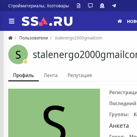
Стройматериалы, Хозтовары
НОВ
Пользователи
stalenergo2000gmailcom
S
stalenergo2000gmailc
Профиль
Лента
Репутация
S
Регистраци
Последний 
Группы:
К
Анкета
Город:
Мо