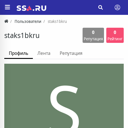
Пользователи
staks1bkru
0
0
staks1bkru
Репутация
Рейтинг
Профиль
Лента
Репутация
S