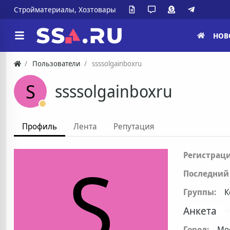
Стройматериалы, Хозтовары
НОВ
Пользователи
ssssolgainboxru
S
ssssolgainboxru
Профиль
Лента
Репутация
S
Регистраци
Последний 
Группы:
К
Анкета
Город:
Мо