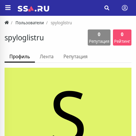
Пользователи
spyloglistru
0
0
spyloglistru
Репутация
Рейтинг
Профиль
Лента
Репутация
S