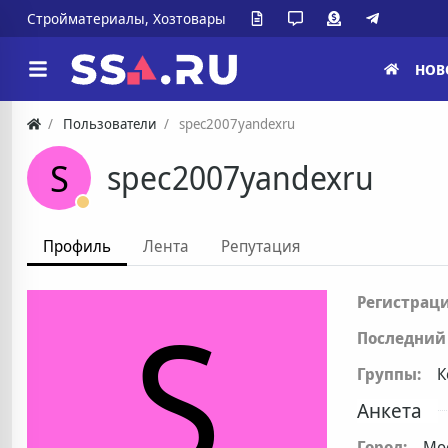
Стройматериалы, Хозтовары
НОВ
Пользователи
spec2007yandexru
S
spec2007yandexru
Профиль
Лента
Репутация
S
Регистраци
Последний 
Группы:
К
Анкета
Город:
Мо