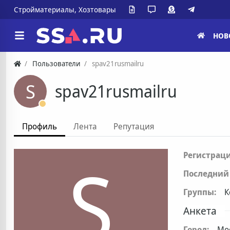
Стройматериалы, Хозтовары
НОВ
Пользователи
spav21rusmailru
S
spav21rusmailru
Профиль
Лента
Репутация
S
Регистраци
Последний 
Группы:
К
Анкета
Город:
Мо