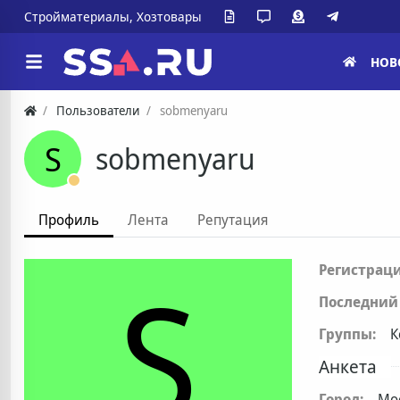
Стройматериалы, Хозтовары
НОВ
Пользователи
sobmenyaru
S
sobmenyaru
Профиль
Лента
Репутация
S
Регистраци
Последний 
Группы:
К
Анкета
Город:
Мо