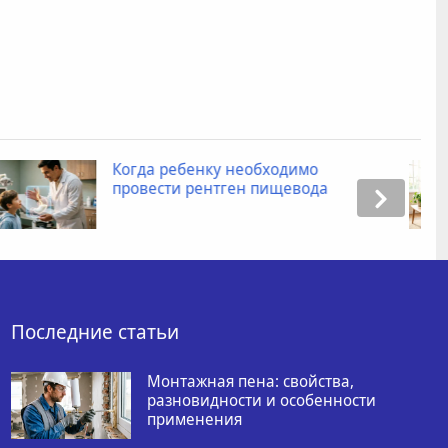
 необходимо
Промокоды для Я
ген пищевода
как получить ски
товаров?
Последние статьи
Монтажная пена: свойства,
разновидности и особенности
применения