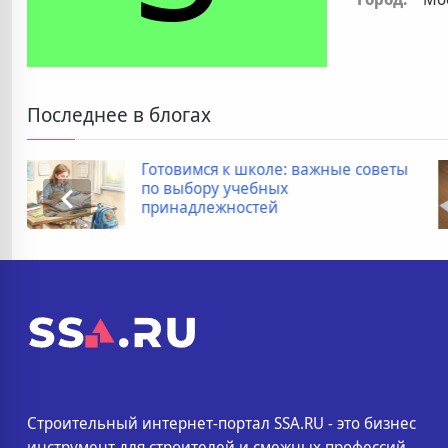
Последнее в блогах
к школе: важные советы
Дополнитель
 учебных
покупке нов
ностей
список
Строительный интернет-портал SSA.RU - это бизнес
инструмент для строителей и смежных профессий.