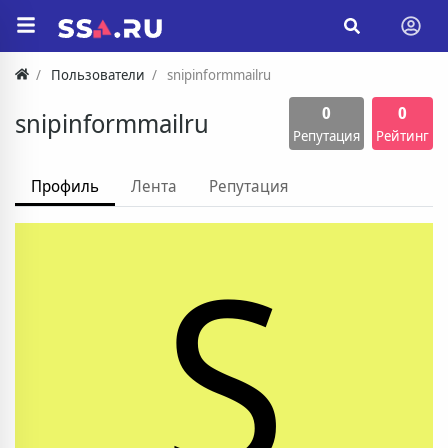
Пользователи
snipinformmailru
0
0
snipinformmailru
Репутация
Рейтинг
Профиль
Лента
Репутация
S