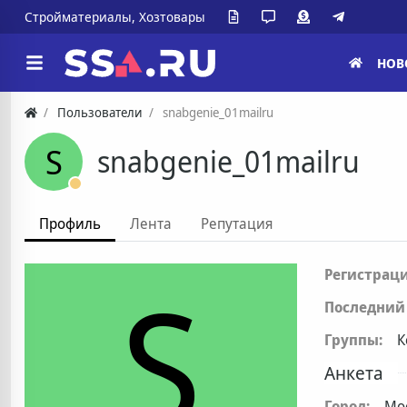
Стройматериалы, Хозтовары
НОВ
Пользователи
snabgenie_01mailru
S
snabgenie_01mailru
Профиль
Лента
Репутация
S
Регистраци
Последний 
Группы:
К
Анкета
Город:
Мо