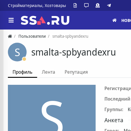
Стройматериалы, Хозтовары
НОВ
Пользователи
smalta-spbyandexru
S
smalta-spbyandexru
Профиль
Лента
Репутация
S
Регистраци
Последний 
Группы:
К
Анкета
Город:
Мо