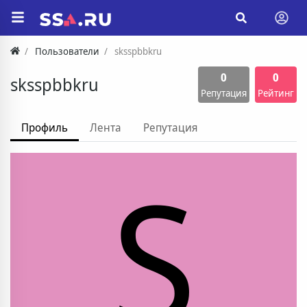
Пользователи
sksspbbkru
0
0
sksspbbkru
Репутация
Рейтинг
Профиль
Лента
Репутация
S