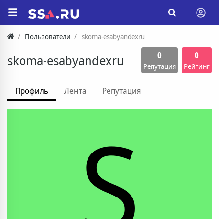
Пользователи
skoma-esabyandexru
0
0
skoma-esabyandexru
Репутация
Рейтинг
Профиль
Лента
Репутация
S