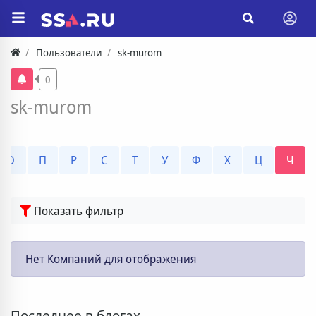
Пользователи
sk-murom
0
sk-murom
О
П
Р
С
Т
У
Ф
Х
Ц
Ч
Показать фильтр
Нет Компаний для отображения
Последнее в блогах