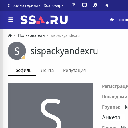
Стройматериалы, Хозтовары
НОВ
Пользователи
sispackyandexru
S
sispackyandexru
Профиль
Лента
Репутация
S
Регистраци
Последний 
Группы:
К
Анкета
Город:
Мо