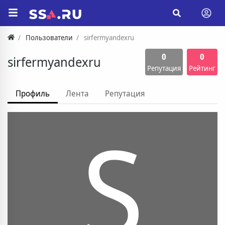
Пользователи
sirfermyandexru
0
0
sirfermyandexru
Репутация
Рейтинг
Профиль
Лента
Репутация
S