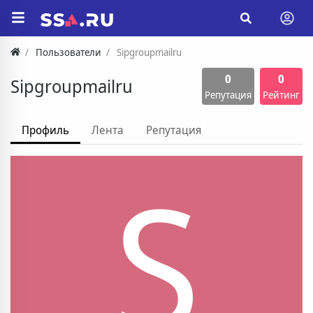
Пользователи
Sipgroupmailru
0
0
Sipgroupmailru
Репутация
Рейтинг
Профиль
Лента
Репутация
S