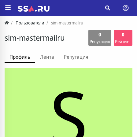
Пользователи
sim-mastermailru
0
0
sim-mastermailru
Репутация
Рейтинг
Профиль
Лента
Репутация
S