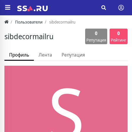
Пользователи
sibdecormailru
0
0
sibdecormailru
Репутация
Рейтинг
Профиль
Лента
Репутация
S