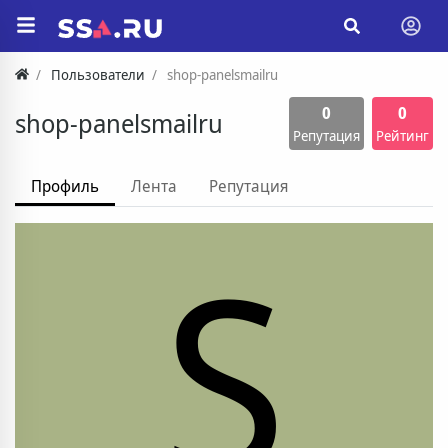
Пользователи
shop-panelsmailru
0
0
shop-panelsmailru
Репутация
Рейтинг
Профиль
Лента
Репутация
S