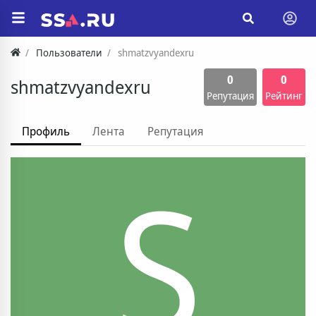
Пользователи
shmatzvyandexru
0
0
shmatzvyandexru
Репутация
Рейтинг
Профиль
Лента
Репутация
S