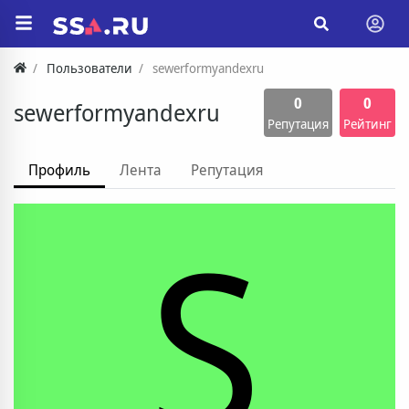
Пользователи
sewerformyandexru
0
0
sewerformyandexru
Репутация
Рейтинг
Профиль
Лента
Репутация
S