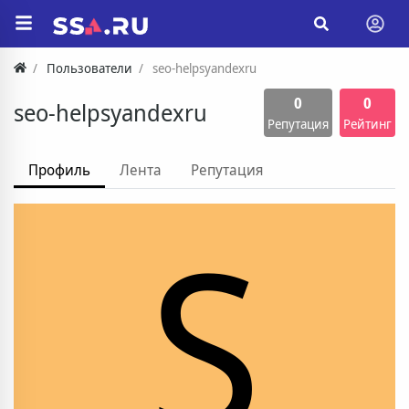
Пользователи
seo-helpsyandexru
0
0
seo-helpsyandexru
Репутация
Рейтинг
Профиль
Лента
Репутация
S