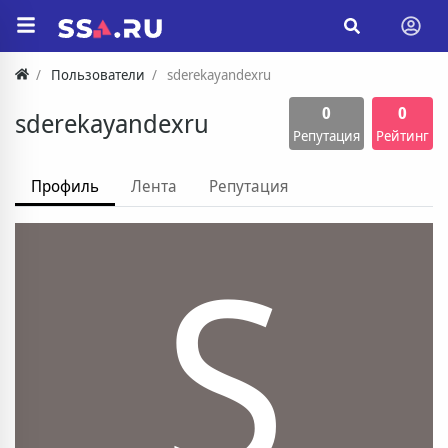
Пользователи
sderekayandexru
0
0
sderekayandexru
Репутация
Рейтинг
Профиль
Лента
Репутация
S