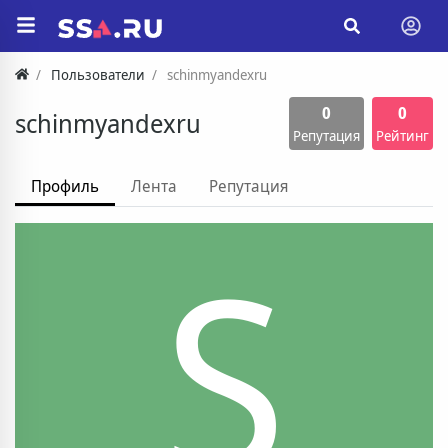
Пользователи
schinmyandexru
0
0
schinmyandexru
Репутация
Рейтинг
Профиль
Лента
Репутация
S