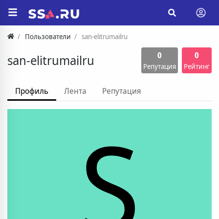
Пользователи
san-elitrumailru
0
0
san-elitrumailru
Репутация
Рейтинг
Профиль
Лента
Репутация
S