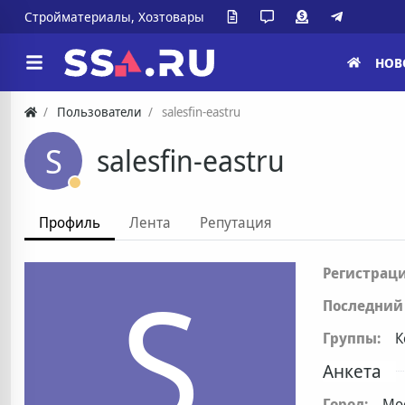
Стройматериалы, Хозтовары
НОВ
Пользователи
salesfin-eastru
S
salesfin-eastru
Профиль
Лента
Репутация
S
Регистраци
Последний 
Группы:
К
Анкета
Город:
Мо