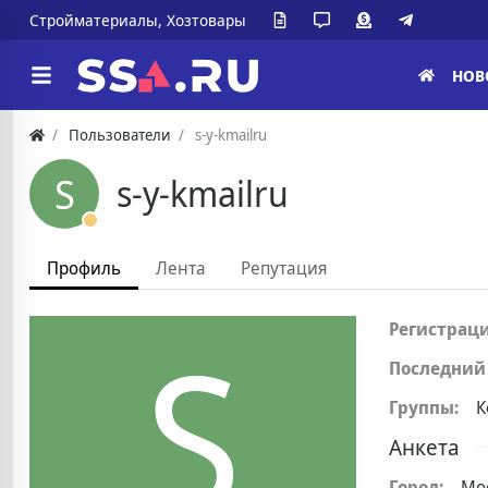
Стройматериалы, Хозтовары
НОВ
Пользователи
s-y-kmailru
S
s-y-kmailru
Профиль
Лента
Репутация
S
Регистраци
Последний 
Группы:
К
Анкета
Город:
Мо