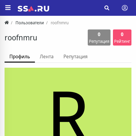
Пользователи
roofnmru
0
0
roofnmru
Репутация
Рейтинг
Профиль
Лента
Репутация
R