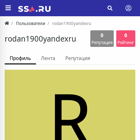
Пользователи
rodan1900yandexru
0
0
rodan1900yandexru
Репутация
Рейтинг
Профиль
Лента
Репутация
R