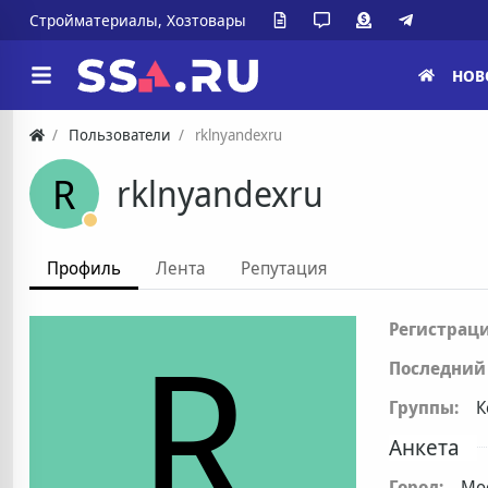
Стройматериалы, Хозтовары
НОВ
Пользователи
rklnyandexru
R
rklnyandexru
Профиль
Лента
Репутация
R
Регистраци
Последний 
Группы:
К
Анкета
Город:
Мо