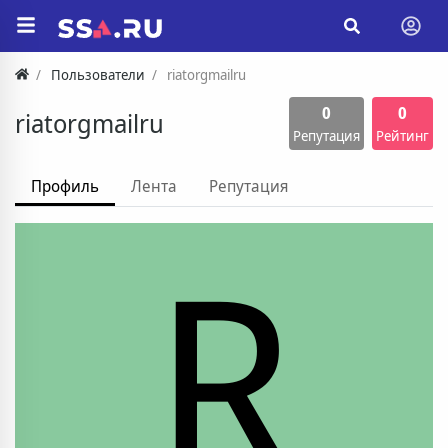
Пользователи
riatorgmailru
0
0
riatorgmailru
Репутация
Рейтинг
Профиль
Лента
Репутация
R