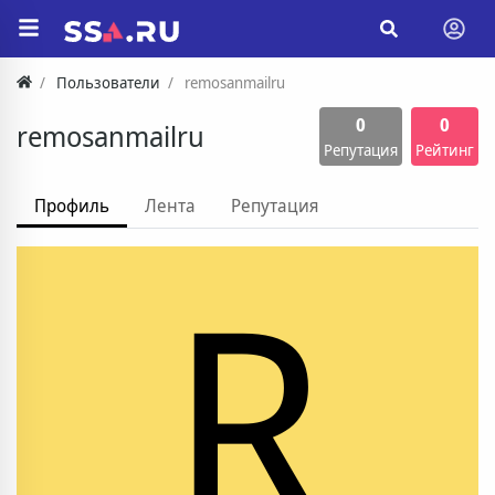
Пользователи
remosanmailru
0
0
remosanmailru
Репутация
Рейтинг
Профиль
Лента
Репутация
R