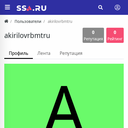
Пользователи
akirilovrbmtru
0
0
akirilovrbmtru
Репутация
Рейтинг
Профиль
Лента
Репутация
A