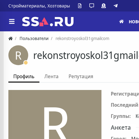
Стройматериалы, Хозтовары
НОВ
Пользователи
rekonstroyoskol31gmailcom
R
rekonstroyoskol31gmai
Профиль
Лента
Репутация
R
Регистраци
Последний 
Группы:
К
Анкета
Город:
Мо