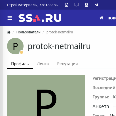
Стройматериалы, Хозтовары
НОВ
Пользователи
protok-netmailru
P
protok-netmailru
Профиль
Лента
Репутация
P
Регистраци
Последний 
Группы:
К
Анкета
Город:
Мо