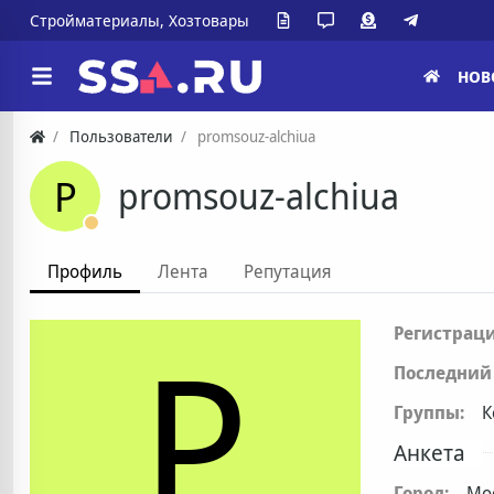
Стройматериалы, Хозтовары
НОВ
Пользователи
promsouz-alchiua
P
promsouz-alchiua
Профиль
Лента
Репутация
P
Регистраци
Последний 
Группы:
К
Анкета
Город:
Мо