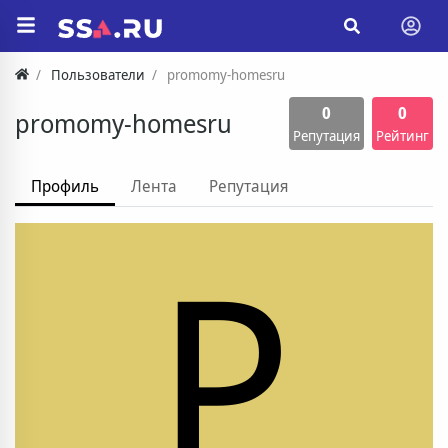
Пользователи
promomy-homesru
0
0
promomy-homesru
Репутация
Рейтинг
Профиль
Лента
Репутация
P