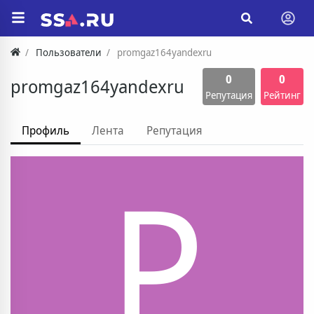
Пользователи
promgaz164yandexru
0
0
promgaz164yandexru
Репутация
Рейтинг
Профиль
Лента
Репутация
P